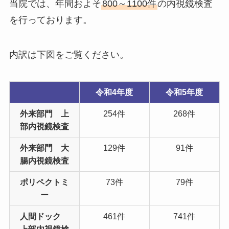
当院では、年間およそ
800～1100件
の内視鏡検査
を行っております。
内訳は下図をご覧ください。
令和4年度
令和5年度
外来部門 上
254件
268件
部内視鏡検査
外来部門 大
129件
91件
腸内視鏡検査
ポリペクトミ
73件
79件
ー
人間ドック
461件
741件
上部内視鏡検