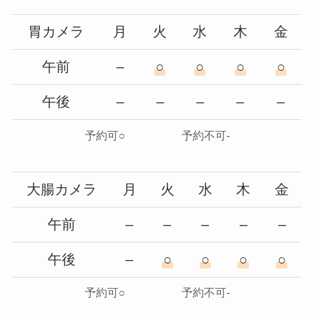
胃カメラ
月
火
水
木
金
午前
–
○
○
○
○
午後
–
–
–
–
–
予約可○ 予約不可-
大腸カメラ
月
火
水
木
金
午前
–
–
–
–
–
午後
–
○
○
○
○
予約可○ 予約不可-