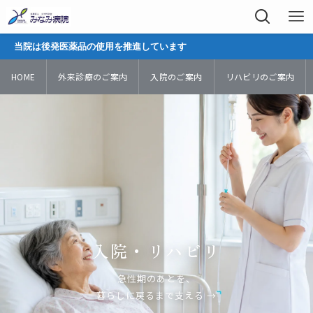
は後発医薬品の使用を推進しています
HOME
外来診療のご案内
入院のご案内
リハビリのご案内
入院・リハビリ
急性期のあとを、
暮らしに戻るまで支える →