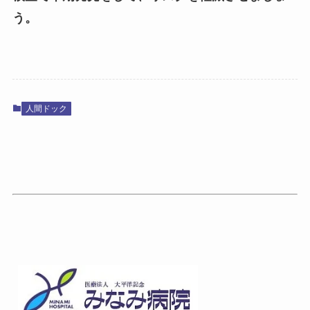
う。
人間ドック