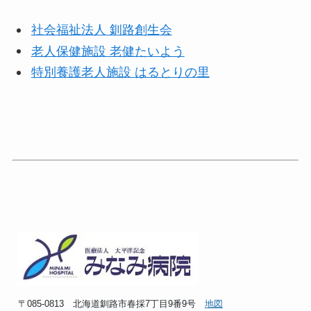
社会福祉法人 釧路創
生
会
老人保健施設 老健たいよう
特別養護老人施設 はるとりの里
〒085-0813 北海道釧路市春採7丁目9番9号
地図